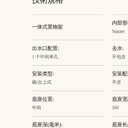
技術規格
内部形
一体式置物架
Square
出水口配置:
去水:
1 个中间单孔
不包含
安装类型:
安装配
碗/台上式
不含
底座位置:
底座宽(
中间
260
底座深(毫米):
底座长(