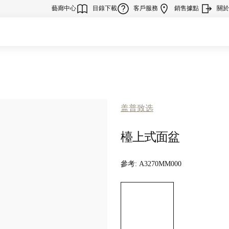
藝廊中心
目錄下載
客戶服務
銷售據點
關於R
盖普致选
檯上式面盆
參考:
A3270MM000