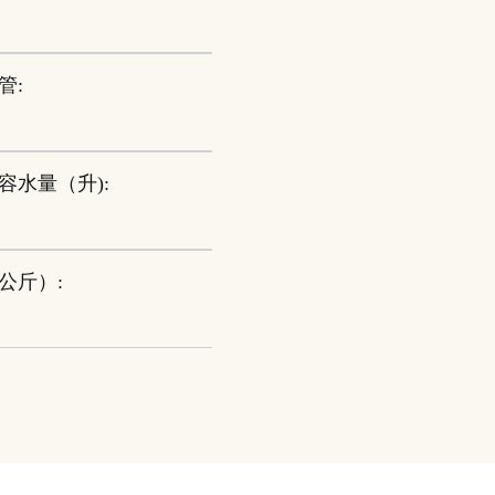
管:
容水量（升):
公斤）: