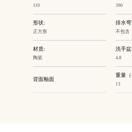
110
390
形状:
排水弯
正方形
不包含
材质:
洗手盆
陶瓷
4.8
重量（
背面釉面
13