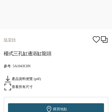
络芙特
檯式三孔缸邊浴缸龍頭
參考:
5A1043C0N
產品資料便覽 (pdf)
查看所有尺寸
購買地點