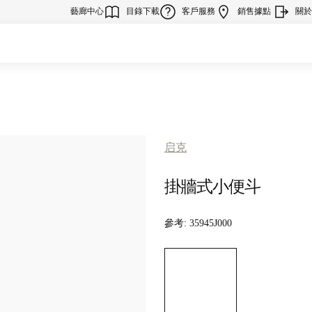
藝廊中心
目錄下載
客戶服務
銷售據點
關於R
启克
掛牆式小便斗
參考:
35945J000