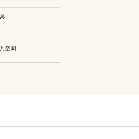
具:
共空间