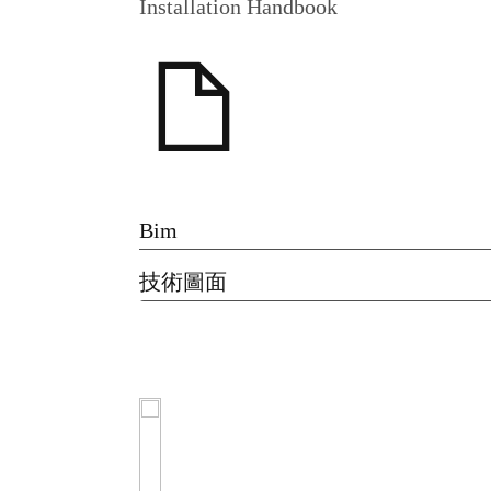
Installation Handbook
Bim
技術圖面