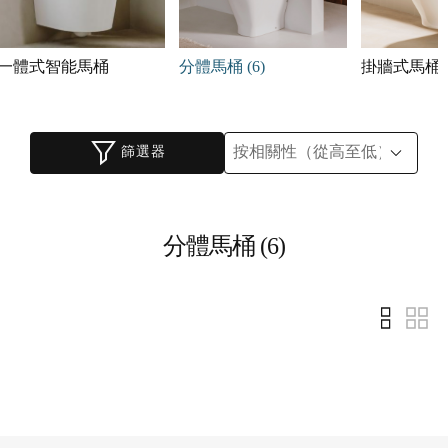
一體式智能馬桶
分體馬桶 (6)
掛牆式馬桶
篩選器
分體馬桶 (6)