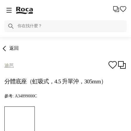
返回
迪芭
分體底座（虹吸式，4.5 升單沖，305mm）
參考:
A34899000C