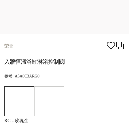
荣誉
入牆恒溫浴缸淋浴控制閥
參考:
A5A0C3ARG0
RG - 玫瑰金