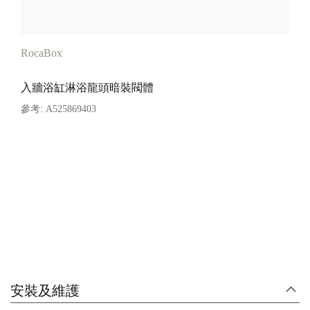
RocaBox
入牆浴缸淋浴龍頭暗裝閥體
參考:
A525869403
查看詳情
安裝及維護