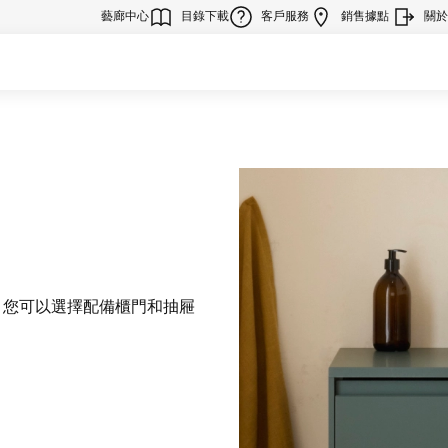
藝廊中心
目錄下載
客戶服務
銷售據點
關於R
 您可以選擇配備櫃門和抽屜