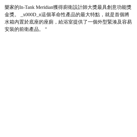
樂家的In-Tank Meridian獲得廚衛設計師大獎最具創意功能獎
金獎。 _x000D_n這個革命性產品的最大特點，就是首個將
水箱內置於底座的座廁，給浴室提供了一個外型緊湊及容易
安裝的前衛產品。 "