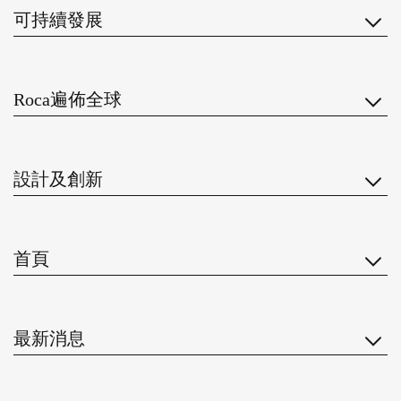
可持續發展
Roca遍佈全球
設計及創新
首頁
最新消息